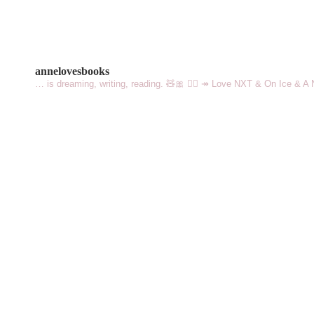
annelovesbooks
… is dreaming, writing, reading. 🧸🎀 🏳️‍🌈
↠ Love NXT & On Ice & A N