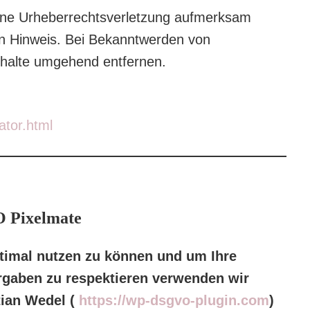
eine Urheberrechtsverletzung aufmerksam
en Hinweis. Bei Bekanntwerden von
nhalte umgehend entfernen.
ator.html
 Pixelmate
timal nutzen zu können und um Ihre
rgaben zu respektieren verwenden wir
tian Wedel (
https://wp-dsgvo-plugin.com
)