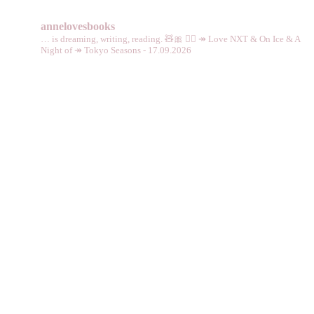
annelovesbooks
… is dreaming, writing, reading. 🧸🎀 🏳️‍🌈
↠ Love NXT & On Ice & A
Night of
↠ Tokyo Seasons - 17.09.2026